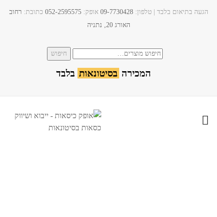
הגעה בתיאום בלבד | טלפון:​
09-7730428
אופק:
052-2595575
כתובת:
רחוב
האורג 20, נתניה
חיפוש
חיפוש
עבור:
המכירה
בסיטונאות
בלבד
כסא דגם ציברי / צ'יברי