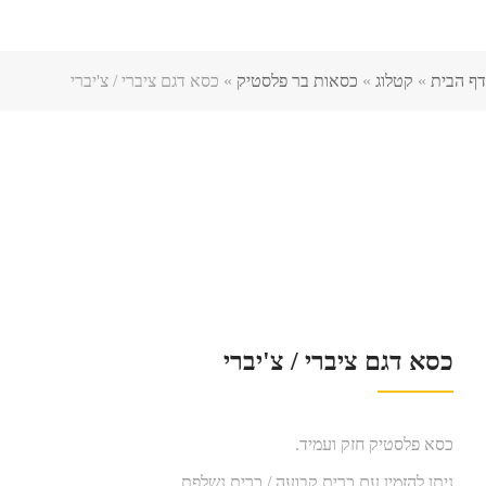
דף הבית
»
קטלוג
»
כסאות בר פלסטיק
»
כסא דגם ציברי / צ'יברי
כסא דגם ציברי / צ'יברי
כסא פלסטיק חזק ועמיד.
ניתן להזמין עם כרית קבועה / כרית נשלפת